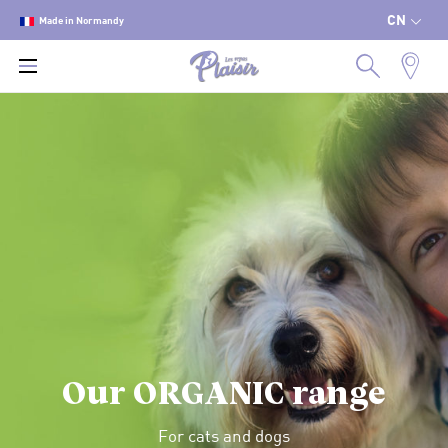
CN
Made in Normandy
Our ORGANIC range
For cats and dogs